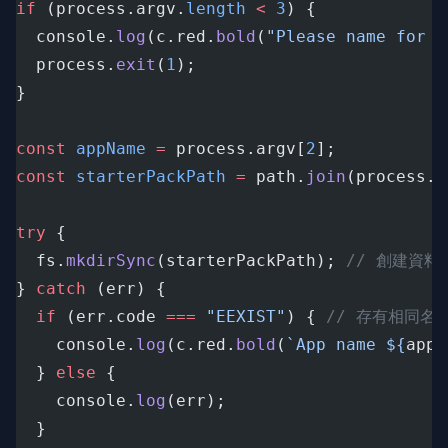
if
 (process.argv.
length
<
3
) {
  console.
log
(c.red.
bold
(
"Please name for y
  process.
exit
(
1
);
}
const
appName
=
 process.argv[
2
];
const
starterPackPath
=
 path.
join
(process.
c
try
 {
  fs.
mkdirSync
(starterPackPath); 
// 創建資料
} 
catch
 (err) {
if
 (err.code 
===
"EEXIST"
) { 
// 存有相同名
    console.
log
(c.red.
bold
(
`App name ${
appN
  } 
else
 {
    console.
log
(err);
  }