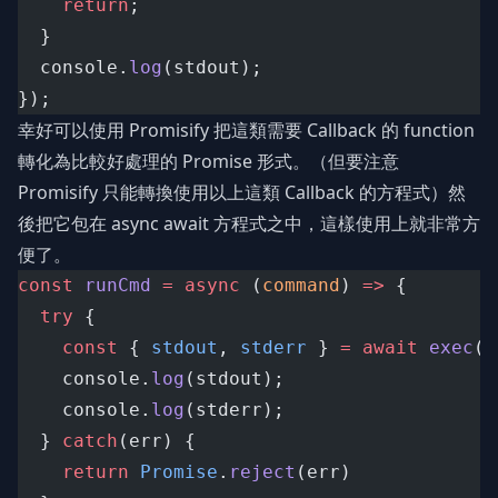
return
;
  }
  console.
log
(stdout);
});
幸好可以使用 Promisify 把這類需要 Callback 的 function
轉化為比較好處理的 Promise 形式。（但要注意
Promisify 只能轉換使用以上這類 Callback 的方程式）然
後把它包在 async await 方程式之中，這樣使用上就非常方
便了。
const
runCmd
=
async
 (
command
) 
=>
 {
try
 {
const
 { 
stdout
, 
stderr
 } 
=
await
exec
(c
    console.
log
(stdout);
    console.
log
(stderr);
  } 
catch
(err) {
return
Promise
.
reject
(err)