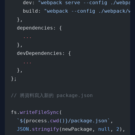
      dev: 
"webpack serve --config ./webpac
      build: 
"webpack --config ./webpack/we
    },
    dependencies: {
...
    },
    devDependencies: {
...
    },
  };
// 將資料寫入新的 package.json
  fs.
writeFileSync
( 
`${
process
.
cwd
()
}/package.json`
,
JSON
.
stringify
(newPackage, 
null
, 
2
),