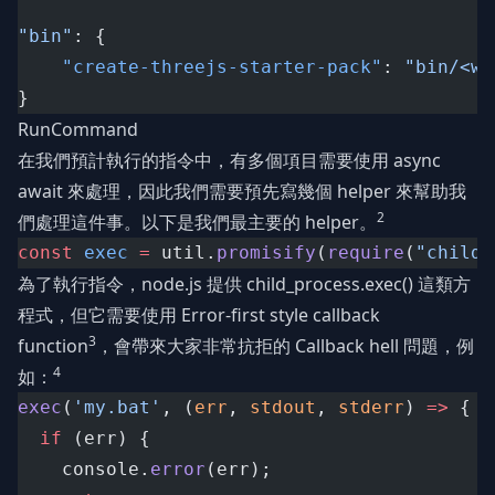
"bin"
: {
"create-threejs-starter-pack"
: 
"bin/<wh
}
RunCommand
在我們預計執行的指令中，有多個項目需要使用 async
await 來處理，因此我們需要預先寫幾個 helper 來幫助我
2
們處理這件事。以下是我們最主要的 helper。
const
exec
=
 util.
promisify
(
require
(
"child_
為了執行指令，node.js 提供 child_process.exec() 這類方
程式，但它需要使用 Error-first style callback
3
function
，會帶來大家非常抗拒的 Callback hell 問題，例
4
如：
exec
(
'my.bat'
, (
err
, 
stdout
, 
stderr
) 
=>
 {
if
 (err) {
    console.
error
(err);