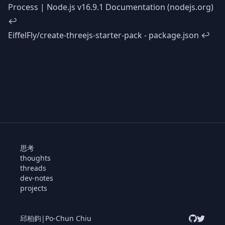
Process | Node.js v16.9.1 Documentation (nodejs.org)
↩
EiffelFly/create-threejs-starter-pack - package.json
↩
思考
thoughts
threads
dev-notes
projects
邱柏鈞
|
Po-Chun Chiu