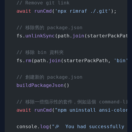
// Remove git link
await
runCmd
(
'npx rimraf ./.git'
);
// 移除舊的 package.json
    fs.
unlinkSync
(path.
join
(starterPackPath
// 移除 bin 資料夾
    fs.
rm
(path.
join
(starterPackPath, 
'bin'
)
// 創建新的 package.json
buildPackageJson
()
// 移除一些指示性的套件，例如這個 command-line 
await
runCmd
(
"npm uninstall ansi-colors
    console.
log
(
"🎉  You had successfully s