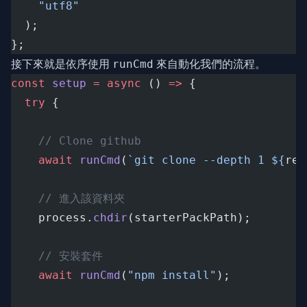
"utf8"
  );
};
接下來就是依序使用
來自動化我們的流程。
runCmd
const
setup
=
async
 () 
=>
 {
try
 {
// Clone github
await
runCmd
(
`git clone --depth 1 ${
rep
// 進入該資料夾
    process.
chdir
(starterPackPath);
// 安裝套件
await
runCmd
(
"npm install"
);