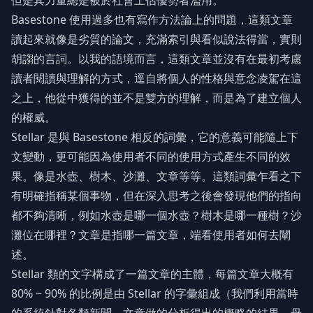
但是其力量總是被於社會上佔優勢者濫用。
Basestone 使用過多也有寫作方法論上的問題，這類文章
讀起來就像是劣質的論文，充滿索引與看似說法得當，實則
胡謅的言詞。以我的語境而言，這類文章並沒有在最初考慮
讀者閱讀與理解的方式，逕自將個人的性格與意念凌駕在這
之上，他從中獲得的並不是雙方的理解，而是為了建立個人
的權威。
Stellar 是與 Basestone 相反的詞彙，它的意義可能隨上下
文變動，更可能因為使用者不同的使用方式產生不同的效
果。像是水壺、樹木、沙灘、文章等等。這類詞彙乍看之下
有明確指稱某個事物，但在深入思考之後會發現他們的指向
都不夠清晰，例如水壺是哪一個水壺？樹木是哪一種樹？沙
灘位在哪裡？文章是指哪一篇文章，端看使用者如何去闡
述。
Stellar 類的文字構成了一篇文章的主體，每篇文章大概有
80% ~ 90% 的比例是由 Stellar 的字彙組成（我們利用當時