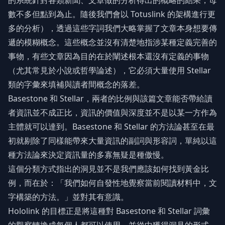
的系統針對各類新聞、文章做的分析得出的概略的結果，母
數不多但點到為止。隨後我們會以 Totuslink 的架構進行更
多的分析），透過這些字詞我們大略掌握了文章本身想要傳
遞的模糊概念。這些概念並沒有清楚地指涉某種定義完善的
事物，有些文章因為目的在於闡述根本還沒有定義的事物
（尤其常見於小說或哲學論述），它必須大量使用 Stellar
類的字彙來填補與讀者間概念的落差。
Basestone 和 Stellar，兩者的比例與該篇文章能否帶給讀
者資訊並不成正比，資訊的價值與深度並不是以某一方作為
主體就可以達到。Basestone 和 Stellar 的方法論甚至在最
初就剔除了同樣能帶來大量資訊的副詞與形容詞，單純以這
種方法論來決定資訊量的多寡無疑是種傲慢。
這個分類方式指出的洞見並不是我們應該如何找到黃金比
例，而在於：「我們如何自發性地覺察當前閱讀材料中，文
字構築的方法。」並對其有意識。
Hololink 的目標正是將這種對 Basestone 和 Stellar 詞彙