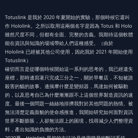
Totuslink 是我於 2020 年夏開始的實驗，那個時候它還叫
作 Hololink。之所以取用這兩個名字是因為 Totus 和 Holo
雖然尺度不同，但都有全面、完整的含義。我期待這個軟體
能在資訊與知識的場域帶給人們這種感受。（由於
Hololink 已經被其他公司使用，因此我於 2021 年開始使用
Totuslink）
確切而言是從哪個時候開始這一系列的思考的，我已經遺失
座標，那時邊寫著只完成三分之一，關於早餐店，不知被誰
殺害的貓的故事。邊揣摩什麼是變頻器，馬達如何被驅動
的，以及思考自己為什麼漸漸跟不上這個世界製造資訊的速
度。最後一個問題一絲絲地排擠我對於其他問題的熱情。被
無法清楚定義面貌的使命感推進，我開始研究如何面對資訊
世界不斷膨脹，人卻無法跟上的困境，找尋減少人們整理資
料，產出知識的負擔的方法。