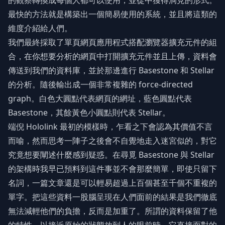
的觀察轉換成每個人都可以使用，並從中獲得洞見的形式。
最快的方法就是構築出一個簡易使用的系統，並且將這類的
維度介紹給人們。
我們最終採取了單頁網頁應用程式搭配瀏覽器擴充元件的組
合，在你想要分析的網頁中打開擴充元件並且上傳，資料會
傳送到我們的資料庫，並於那邊進行 Basestone 和 Stellar
的分析。隨後輸出成一個非常複雜的 force-directed
graph。白色大圓點代表網頁的網址，藍色圓點代表
Basestone，其餘黃色小圓點則代表 Stellar。
端倪 Hololink 最初的模樣時，乍看之下會認為其價值不言
而喻，然而思考一陣子之後會不自覺地走入迷宮似的，對它
究竟想要闡述什麼感到疑惑。在尋覓 Basestone 與 Stellar
的架構時我早已預料到這件事並不會那麼簡單，即使只留下
名詞，一篇文章還是可以輕易超過上百個甚至千個不重複的
單字。把這些資料一股腦呈現在人們面前的結果是我們徹底
無法減輕他們的負擔，反而是加重了。所謂的資料保留了他