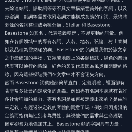
2020夏，Hololink 最初的方法論是使用簡易的斷詞系統，
去除連結詞、語助詞等等不具文章構築意義外的字詞，以及
形容詞、副詞等需要依附名詞才能構成意義的字詞。最終將
剩餘的名詞整理成兩種分類，Stellar 和 Basestone。
Basestone 如其名，代表意義穩定，不易更動的詞彙。例
如在各個領域中的專有名詞、人名、地名。弦論、村上春樹
以及品種為雪納瑞的狗。Basestone的字詞是我們於該文章
之中最確知的事物，它宛若地圖上的各類標誌，綠色的箭頭
代表可以通行的路線、紅色的叉叉代表因為風災而阻斷的路
線。因為這些標誌我們在文章中才不會迷失方向。
然而 Basestone 詞彙雖然簡單直白，定義明確，裡面卻有
著非常多社會約定成俗的含義。例如專有名詞本身就有著許
多社會強加的暴力。專有名詞是如何被定義出來的？是由誰
來定義，有經過被定義的客體的同意了嗎？例如只因膚淺的
定義而指稱無性別者為男性，無視他們的需求與生命經驗，
簡單卻暴力地強加其上。Basestone 類的字詞具有力量，