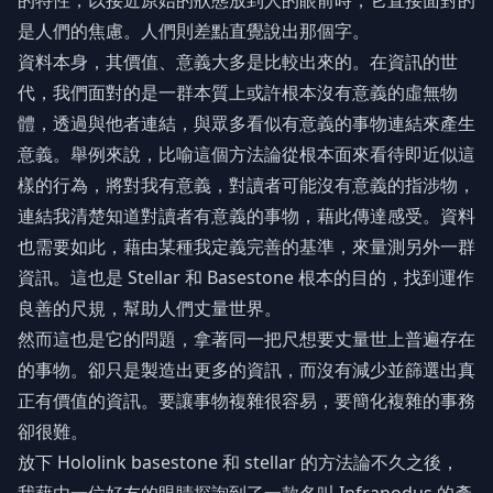
的特性，以接近原始的狀態放到人的眼前時，它直接面對的
是人們的焦慮。人們則差點直覺說出那個字。
資料本身，其價值、意義大多是比較出來的。在資訊的世
代，我們面對的是一群本質上或許根本沒有意義的虛無物
體，透過與他者連結，與眾多看似有意義的事物連結來產生
意義。舉例來說，比喻這個方法論從根本面來看待即近似這
樣的行為，將對我有意義，對讀者可能沒有意義的指涉物，
連結我清楚知道對讀者有意義的事物，藉此傳達感受。資料
也需要如此，藉由某種我定義完善的基準，來量測另外一群
資訊。這也是 Stellar 和 Basestone 根本的目的，找到運作
良善的尺規，幫助人們丈量世界。
然而這也是它的問題，拿著同一把尺想要丈量世上普遍存在
的事物。卻只是製造出更多的資訊，而沒有減少並篩選出真
正有價值的資訊。要讓事物複雜很容易，要簡化複雜的事務
卻很難。
放下 Hololink basestone 和 stellar 的方法論不久之後，