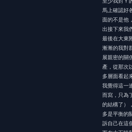
至少我對Ｙ
馬上確認好
面的不是他
出接下來我
最後在大東
漸漸的我對
展親密的關
產，從那次
多層面看起
我覺得這一
而寫，只為
的結構了）
多是平衡的
訴自己在這