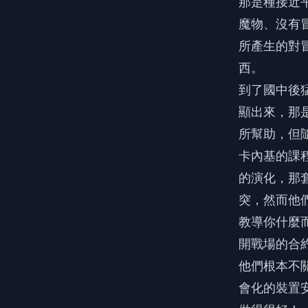
那是種接近
魔物、沒有
所產生的對
西。
到了國中後
顯出來，那
所幫助，但
卡內基的課
的演化，那
突，然而他
教導你什麼
開戰場的合
他們根本不
會化的裝置