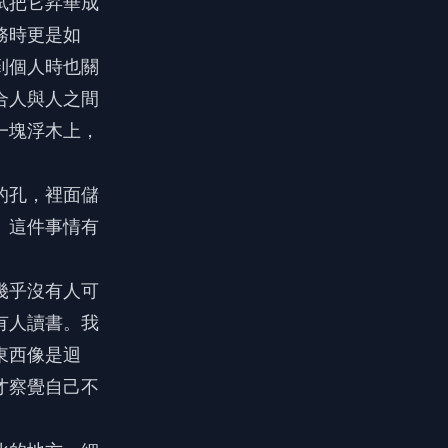
試把它昇華成
務時更是如
到個人時也關
合人與人之間
一塊浮木上，
的孔，裡面儲
」這件事情有
幾乎沒有人可
有人讀書。我
東西像是迴
才察覺自己不