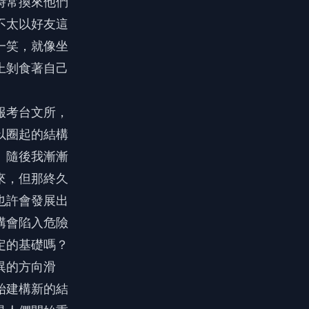
時常換來他們
不太以好友這
一笑，就像坐
上剝食著自己
報考台文所，
以圈起的結構
。隨後我漸漸
來，但那終久
也許會發展出
構會陷入危險
定的基礎嗎？
異的方向滑
始建構新的結