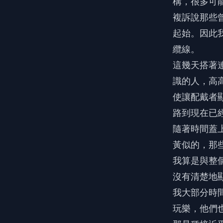
構，很多可
複訴說那些
起始。因此
纜線。
這幾天搭著
識的人，高
使讓配戴者
路到現在已
隨著時間蓋
黃似的，那
我算是與整
沒有清楚地
我大部分時
玩樂，他們