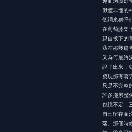
趣而滿臉好
似懂非懂的
個詞來稱呼
在葡萄藤架
親自拔下的
我在那幾篇
又為何最終
說了出來，
發現那有著
只是不完整
許多拖累整
也說不定，
自己留存而
落。那個時