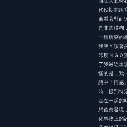
而在大五時
代役期間所
窗看著對面
是非常模糊
一種唐突的
我與Ｙ頂著
印度ＮＧＯ
了我最近重
怪的是，我
語中「情感
時，提到特
走在一起的
想後會發現
化事物上的