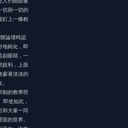
是人們開始重
一切與一切的
複釘上一條粗
前辦論壇時認
好地鈍化，即
這副眼睛，一
然銳利，上面
會蒙著淡淡的
在。
班制的教學而
。即使如此，
歡和大家一同
裡面的世界。