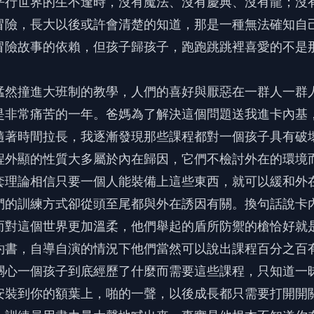
平行世界的生不逢時，沒有魔法、沒有慶典、沒有龍；沒
冒險，長大以後或許會清楚的知道，那是一種無法確知自
冒險故事的依賴，但孩子歸孩子，跑跑跳跳裡喜愛的不是
猛然撞進大班制的教學，人們的喜好與厭惡在一群人一群
是非常痛苦的一年。爸媽為了解決這個問題送我進卡內基
隨著時間拉長，我逐漸發現那些課程都對一個孩子具有破
程外顯的性質大多屬於內在歸因，它們不檢討外在的環境
套理論相信只要一個人能裝備上這些東西，就可以緩和外
們的訓練方式卻從頭至尾都與外在誘因有關。換句話說卡
而對這個世界更加溫柔，他們舉起的盾所防禦的槍恰好就
約書，自導自演的情況下他們當然可以說出課程百分之百
關心一個孩子到底經歷了什麼而需要這些課程，只知道一
安裝到你的額葉上，啪的一聲，以後成長都只需要打開開