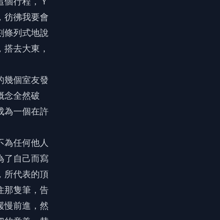
這個行程，Ｙ
，彷彿我要會
刻條列式地說
，搭去大東，
的幾個室友發
概念全然破
成為一個在許
不為任何他人
為了自己而寫
，所代表的頂
住那隻筆，告
緩慢前進，然