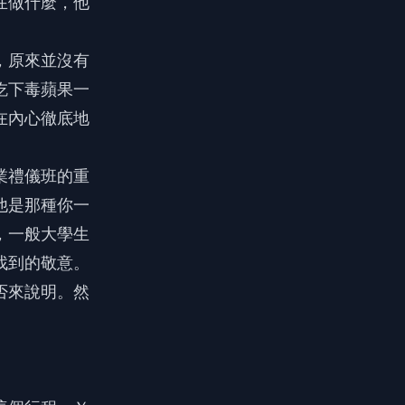
在做什麼，他
，原來並沒有
吃下毒蘋果一
在內心徹底地
業禮儀班的重
他是那種你一
，一般大學生
找到的敬意。
否來說明。然