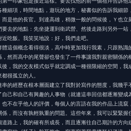
的第一印象也是接近這樣。要去找他的前一個禮拜告訴他
各種細項，時間地點，遊玩的地方，秘書似的告訴我細節
，而是他的長官。到達高雄，稍微一般的問候後，Ｙ也立
們要去的地點：先坐捷運到衛武營、然後走路到另外一站
附近吃飯。我笑笑地說：好，我們走吧。
群體這個概念看得很淡，高中時更加我行我素，只跟熟識
係，然而高中的尾聲卻也發生了一件事讓我對親密關係的
以後，我的交友模式似乎就定調成一種很限縮的空間，我
來都很孤立的人。
連串的經歷在根本層面建立了我對於寫作的態度，我幾乎
了自己和自己有興趣的人事物（就連這串回信都逐漸變成
，也不在乎他人的評價，每個人的言語在我的作品上流竄
關係，而沒有孰輕孰重的問題。這些年來，我可以緊緊握
個道路上，我的確有所成長，而且逐漸往自己期許的方向