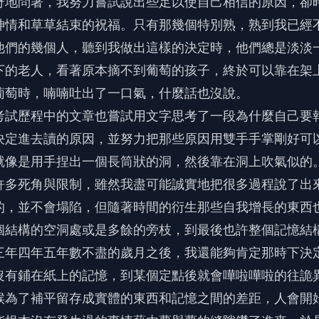
奇地問著，我努力嘗試說出些足以使自己相信的原因，卻
神情和草草結束的祝福。只有那幾個特別熟，熟到我已經
他們的幾個人，聽到我做出這樣的決定時，他們總是淡淡
下的老人，看著原本摘不到葡萄的孩子，終於可以靠在架
葡萄時，喃喃吐出了一口氣，什麼話也沒說。
考試歷程中的文章也嘗試用文字思考了一段為什麼自己要
決定進去讀的原因，並努力把那些原因用雙手手掌剛好可
就像是用手捏出一個長筒狀的洞，然後靠在洞上吹氣似的
許多死角與限制，雖然我盡可能誠實地把很多過程說了出
的，並不會塌陷，但隨著時間的衍生那些自我增長的東西
個結構的空洞處或是多餘的旁枝，到最後也許整個記憶結
三年四年五年數不盡的歲月之後，我還能夠肯定那時下決
沒有鋪在紙上的記憶，到某個定點後就會嘩啦嘩啦的往詭
候為了補平留存成實體的東西和記憶之間的差距，人會開