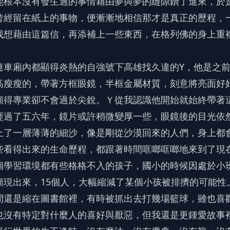
能根本沒有發生過的事情藉由夢與夢的縫隙鑽了進來，於
曾經留在紙上的事物，便漸漸地相信那才是真正的歷程，
我想藉由這篇信，再添補上一些東西，在格列佛的身上重
連車廂內都顯得炎熱的自強號下高雄找久違的Y，他是之
高瘦瘦的，帶著方框眼鏡，半框金屬材質，刻意將亮面好
顯得專業卻不會過於尖銳。Ｙ從我認識他開始就始終帶著
經過了五六年，鏡片或許稍微變厚一些，眼鏡後的目光依
上了一層薄薄的細沙，像是剛從沙漠回來的人們，身上都
些看得出來的生命歷程，都跟著時間哐啷哐啷地來到了現
個學習環境都有些格格不入的孩子，國小的時候因處於小
顯現出來，15個人，大幅縮減了某個小孩被排擠的可能性
間還是縮在圖書館裡，有時被抓出去打幾場籃球，雖也喜
也沒有特定對什麼人的喜好與厭惡，但我還是更鍾愛故事