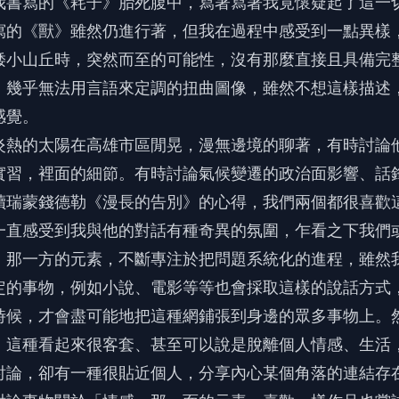
我書寫的《耗子》胎死腹中，寫著寫著我竟懷疑起了這一
寫的《獸》雖然仍進行著，但我在過程中感受到一點異樣
矮小山丘時，突然而至的可能性，沒有那麼直接且具備完
，幾乎無法用言語來定調的扭曲圖像，雖然不想這樣描述
感覺。
炎熱的太陽在高雄市區閒晃，漫無邊境的聊著，有時討論
實習，裡面的細節。有時討論氣候變遷的政治面影響、話
讀瑞蒙錢德勒《漫長的告別》的心得，我們兩個都很喜歡
一直感受到我與他的對話有種奇異的氛圍，乍看之下我們
」那一方的元素，不斷專注於把問題系統化的進程，雖然
定的事物，例如小說、電影等等也會採取這樣的說話方式
時候，才會盡可能地把這種網鋪張到身邊的眾多事物上。
，這種看起來很客套、甚至可以說是脫離個人情感、生活
討論，卻有一種很貼近個人，分享內心某個角落的連結存