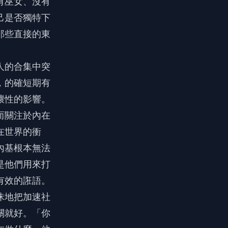
有巫女、沒有
己是否獨特下
那些直接的東
人的合集中突
，的確短期有
壞性的影響。
而關注於內在
在世界的衝
內基根本無法
是他們用來打
有效的誑語。
昧地把加速社
關就好。「你