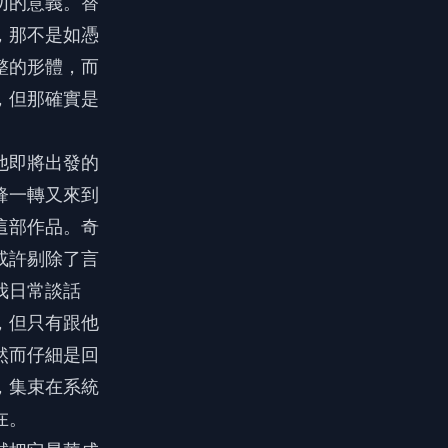
切的意義。替
，那不是如憑
整的形體，而
，但那確實是
他即將出發的
鋒一轉又來到
這部作品。奇
或許剔除了言
我日常談話
，但只有跟他
然而仔細是回
，集束在系統
在。