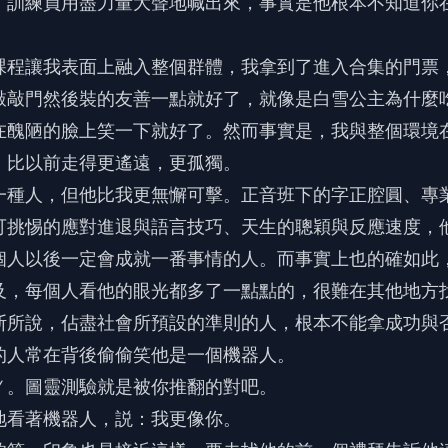
」訓練員用盡力量大聲地喊出來，事實是他根本不知道你
課程讓我表面上融入整個群體，我拿到了進入合集的門票
敲敲門然後裝的友善一點就好了，就像是白雪公主為什麼
在醜陋的臉上笑一下就好了。然而事實是，我與整個環境
，比以前走得更遙遠，更孤獨。
一種人，但他比我更無懈可擊。正音班下的字正腔圓、專
可挑惕的應對進退與語言技巧、天生的聰穎與反應速度，
個人以後一定會成就一番事情的人。而事實上也的確如此
及，每個人看他的眼光都多了一點點的，很難在其他地方
斯所說，佔盡社會所預設的準則的人，根本不能拿成功與
的人常在背後偷偷笑他是一個機器人。
Ｙ。圖靈測驗就是被你推翻的對吧。
地看著機器人，説：我更像你。