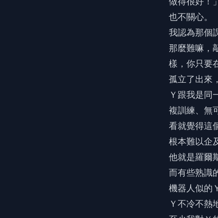
做得很好！
也不關心。
我認為那個
那麼難嘛，
樣，你只要
孤立了出來
Ｙ跟我是同
複訓練、無
看就覺得這
根本難以企
他就是羅爾
而有些熟識
機器人似的
Ｙ不冷不熱