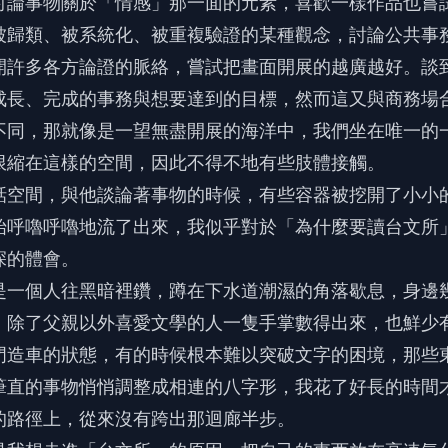
討論事物關於「情感」那一面的元素，喜歡一樣作品也嘗
被歸類、被系統化、被重複驗證的某種觀念，討論公共事
開許多各方論證的脈絡，嘗試把畫面開展的越廣越好。談
成長、完成的事務與想要達到的目標，然而這又與商務場
不同，那就像是一望無盡開展的海洋中，我們坐在唯一的
限縮在這樣的空間，因此不得不地有些肢體接觸。
話空間，與他談論著事物的時候，有些容器被挖開了小小
始呼嚕呼嚕地流了出來，我似乎對於「為什麼要讀台文所
深的體會。
是一個人往黑暗裡鑽，蹲在下水道潮濕的角落歇息，身邊
，除了父親以外喜愛文學的人一隻手掌數得出來，也鮮少
門造車的狀態，有的時候根本難以突破文字的困境，那些
筆直的事物悄悄調整成相連的八字形，我花了好長的時間
的路徑上，從來沒有跨出那迴廊半步。